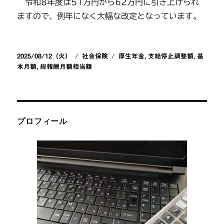
令和8年度は51万円から62万円に引き上げられ
ますので、例年になく大幅な改定となっています。
投
カ
タ
2025/08/12（火）
社会保険
厚生年金
,
支給停止調整額
,
基
稿
テ
グ
本月額
,
総報酬月額相当額
日:
ゴ
リ
ー
プロフィール