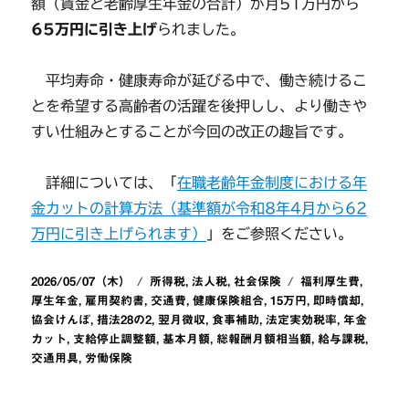
額（賃金と老齢厚生年金の合計）が月51万円から
65万円に引き上げ
られました。
平均寿命・健康寿命が延びる中で、働き続けるこ
とを希望する高齢者の活躍を後押しし、より働きや
すい仕組みとすることが今回の改正の趣旨です。
詳細については、「
在職老齢年金制度における年
金カットの計算方法（基準額が令和8年4月から62
万円に引き上げられます）
」をご参照ください。
投
カ
タ
2026/05/07（木）
所得税
,
法人税
,
社会保険
福利厚生費
,
稿
テ
グ
厚生年金
,
雇用契約書
,
交通費
,
健康保険組合
,
15万円
,
即時償却
,
日:
ゴ
協会けんぽ
,
措法28の2
,
翌月徴収
,
食事補助
,
法定実効税率
,
年金
リ
カット
,
支給停止調整額
,
基本月額
,
総報酬月額相当額
,
給与課税
,
ー
交通用具
,
労働保険