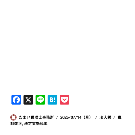
F
X
Li
H
P
a
n
at
o
c
e
e
ck
投
投
カ
タ
たまい税理士事務所
2025/07/14（月）
法人税
税
稿
稿
テ
グ
制改正
,
法定実効税率
e
n
et
者
日:
ゴ