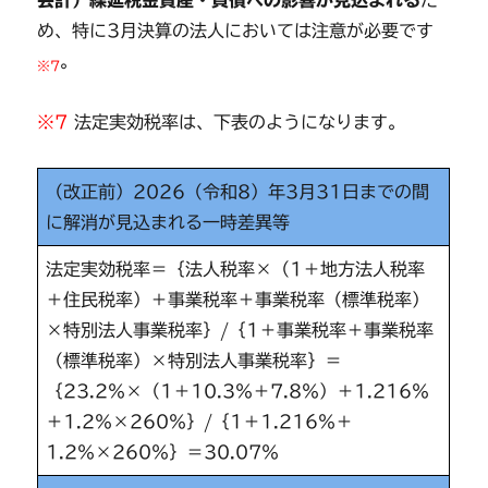
会計）繰延税金資産・負債への影響が見込まれる
た
め、特に3月決算の法人においては注意が必要です
。
※7
※7
法定実効税率は、下表のようになります。
（改正前）2026（令和8）年3月31日までの間
に解消が見込まれる一時差異等
法定実効税率＝｛法人税率×（1＋地方法人税率
＋住民税率）＋事業税率＋事業税率（標準税率）
×特別法人事業税率｝/｛1＋事業税率＋事業税率
（標準税率）×特別法人事業税率｝＝
｛23.2％×（1＋10.3％＋7.8％）＋1.216％
＋1.2％×260％｝/｛1＋1.216％＋
1.2％×260％｝＝30.07％