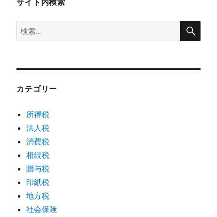
サイト内検索
検
検
索
索:
カテゴリー
所得税
法人税
消費税
相続税
贈与税
印紙税
地方税
社会保険