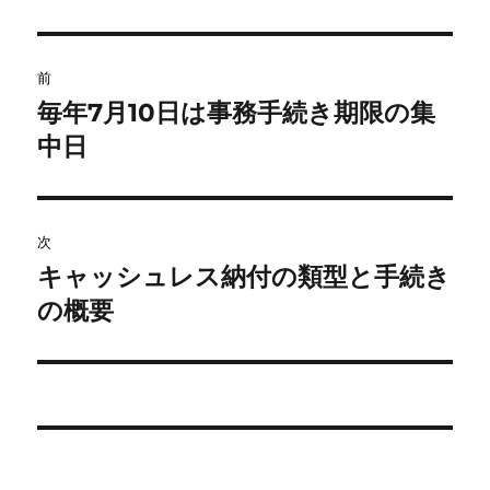
b
a
リ
ー
o
投
o
前
稿
毎年7月10日は事務手続き期限の集
k
前
の
中日
ナ
投
ビ
稿:
ゲ
次
キャッシュレス納付の類型と手続き
次
ー
の
の概要
シ
投
稿:
ョ
ン