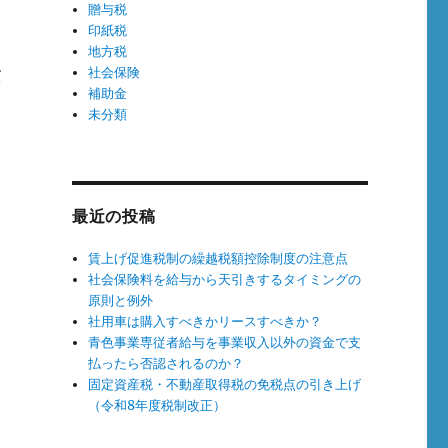
贈与税
印紙税
地方税
社会保険
ば
補助金
未分類
最近の投稿
賃上げ促進税制の繰越税額控除制度の注意点
社会保険料を給与から天引きするタイミングの
原則と例外
社用車は購入すべきかリースすべきか？
青色事業専従者給与を事業収入以外の資金で支
払ったら否認されるのか？
固定資産税・不動産取得税の免税点の引き上げ
（令和8年度税制改正）