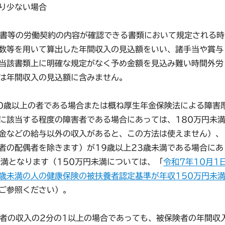
り少ない場合
知書等の労働契約の内容が確認できる書類において規定される時
数等を用いて算出した年間収入の見込額をいい、諸手当や賞与
当該書類上に明確な規定がなく予め金額を見込み難い時間外労
は年間収入の見込額に含みません。
60歳以上の者である場合または概ね厚生年金保険法による障害
に該当する程度の障害者である場合にあっては、180万円未
金などの給与以外の収入があると、この方法は使えません）、
者の配偶者を除きます）が19歳以上23歳未満である場合にあ
未満となります（150万円未満については、「
令和7年10月1
3歳未満の人の健康保険の被扶養者認定基準が年収150万円未
ご参照ください）。
険者の収入の2分の1以上の場合であっても、被保険者の年間収