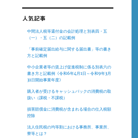
人気記事
中間法人税等還付金の会計処理と別表四・五
（一）・五（二）の記載例
と
「事前確定届出給与に関する届出書」等の書き
方と記載例
中小企業者等の賃上げ促進税制に係る別表六の
書き方と記載例《令和6年4月1日～令和9年3月
31日開始事業年度》
購入者が受けるキャッシュバックの消費税の取
扱い（課税・不課税）
損害賠償金に消費税が含まれる場合の仕入税額
控除
法人住民税の均等割における事務所、事業所、
寮等とは？