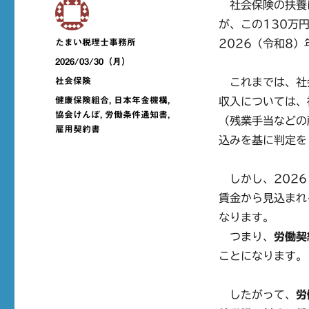
社会保険の扶養に
が、この130万
投
たまい税理士事務所
2026（令和8
稿
投
2026/03/30（月）
者
稿
カ
社会保険
これまでは、社
日:
テ
タ
健康保険組合
,
日本年金機構
,
収入については、
ゴ
グ
協会けんぽ
,
労働条件通知書
,
（残業手当などの
リ
雇用契約書
ー
込みを基に判定を
しかし、2026
賃金から見込まれ
なります。
つまり、
労働契
ことになります。
したがって、
労