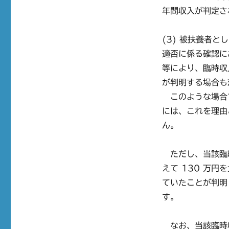
年間収入が判定さ
(3) 被扶養者
適否に係る確認に
等により、臨時収
が判明する場合も
このような場合
には、これを理由
ん。
ただし、当該臨
えて 130 万
ていたことが判明
す。
なお、当該臨時