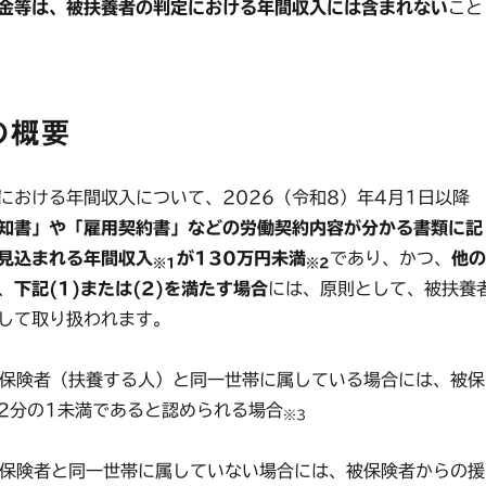
金等は、被扶養者の判定における年間収入には含まれない
こと
の概要
おける年間収入について、2026（令和8）年4月1日以降
知書」や「雇用契約書」などの労働契約内容が分かる書類に記
見込まれる年間収入
が130万円未満
であり、かつ、
他の
※1
※2
、
下記(1)または(2)を満たす場合
には、原則として、被扶養
して取り扱われます。
が被保険者（扶養する人）と同一世帯に属している場合には、被保
2分の1未満であると認められる場合
※3
が被保険者と同一世帯に属していない場合には、被保険者からの援