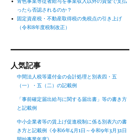
青色事業専従者給与を事業収入以外の資金で支払
ったら否認されるのか？
固定資産税・不動産取得税の免税点の引き上げ
（令和8年度税制改正）
人気記事
中間法人税等還付金の会計処理と別表四・五
（一）・五（二）の記載例
「事前確定届出給与に関する届出書」等の書き方
と記載例
中小企業者等の賃上げ促進税制に係る別表六の書
き方と記載例《令和6年4月1日～令和9年3月31日
開始事業年度》