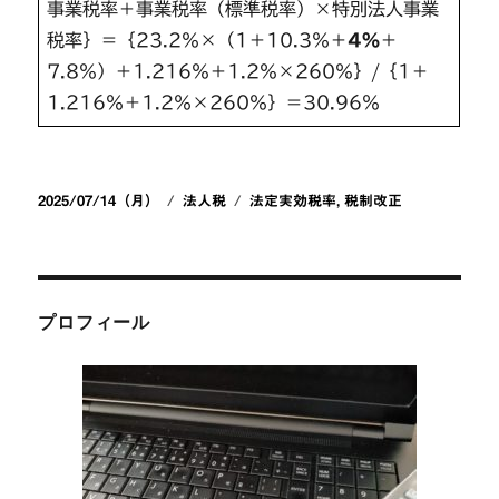
事業税率＋事業税率（標準税率）×特別法人事業
税率｝＝｛23.2％×（1＋10.3％＋
4％
＋
7.8％）＋1.216％＋1.2％×260％｝/｛1＋
1.216％＋1.2％×260％｝＝30.96％
投
カ
タ
2025/07/14（月）
法人税
法定実効税率
,
税制改正
稿
テ
グ
日:
ゴ
リ
ー
プロフィール