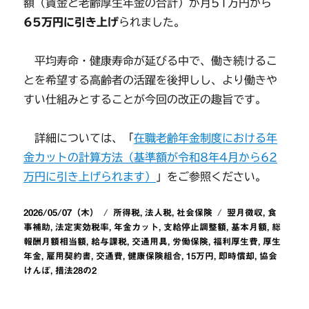
額（賃金と老齢厚生年金の合計）が月51万円から
65万円に引き上げ
られました。
平均寿命・健康寿命が延びる中で、働き続けるこ
とを希望する高齢者の活躍を後押しし、より働きや
すい仕組みとすることが今回の改正の趣旨です。
詳細については、「
在職老齢年金制度における年
金カットの計算方法（基準額が令和8年4月から62
万円に引き上げられます）
」をご参照ください。
投
カ
タ
2026/05/07（木）
所得税
,
法人税
,
社会保険
翌月徴収
,
食
稿
テ
グ
事補助
,
法定実効税率
,
年金カット
,
支給停止調整額
,
基本月額
,
総
日:
ゴ
報酬月額相当額
,
給与課税
,
交通用具
,
労働保険
,
福利厚生費
,
厚生
リ
年金
,
雇用契約書
,
交通費
,
健康保険組合
,
15万円
,
即時償却
,
協会
ー
けんぽ
,
措法28の2