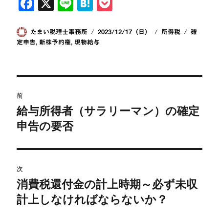
F
X
Li
H
P
a
n
at
o
c
e
e
ck
投
投
カ
タ
たまい税理士事務所
2023/12/17（日）
所得税
確
稿
稿
テ
グ
定申告
,
新株予約権
,
現物給与
e
n
et
者
日:
ゴ
b
a
リ
ー
o
投
o
前
稿
給与所得者（サラリーマン）の確定
k
前
の
申告の要否
ナ
投
ビ
稿:
ゲ
次
消費税還付金の計上時期～必ず未収
次
ー
の
計上しなければならないか？
シ
投