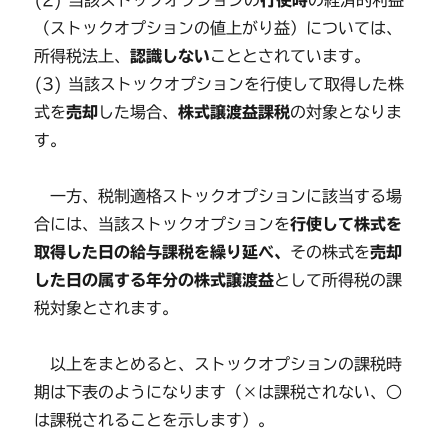
(2) 当該ストックオプションの
行使時
の経済的利益
（ストックオプションの値上がり益）については、
所得税法上、
認識しない
こととされています。
(3) 当該ストックオプションを行使して取得した株
式を
売却
した場合、
株式譲渡益課税
の対象となりま
す。
一方、税制適格ストックオプションに該当する場
合には、当該ストックオプションを
行使して株式を
取得した日の給与課税を繰り延べ、
その株式を
売却
した日の属する年分の株式譲渡益
として所得税の課
税対象とされます。
以上をまとめると、ストックオプションの課税時
期は下表のようになります（×は課税されない、○
は課税されることを示します）。