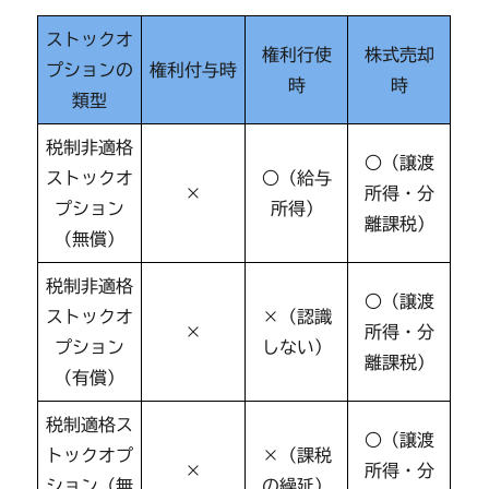
ストックオ
権利行使
株式売却
プションの
権利付与時
時
時
類型
税制非適格
○（譲渡
ストックオ
○（給与
×
所得・分
プション
所得）
離課税）
（無償）
税制非適格
○（譲渡
ストックオ
×（認識
×
所得・分
プション
しない）
離課税）
（有償）
税制適格ス
○（譲渡
トックオプ
×（課税
×
所得・分
ション（無
の繰延）