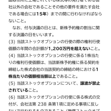
品取引所に上場されている株式等の発行者である会
社以外の会社であることその他の要件を満たす会社
である場合には
15年
）までの間に行わなければなら
ないこと。
なお、付与決議の日とは、新株予約権の割当に関
する決議の日をいいます。
(3) 当該ストックオプションの行使の際の権利行使
価額の年間の合計額が
1,200万円を超えない
こと。
(4) 当該ストックオプションの行使に係る1株当た
りの権利行使価額は、当該新株予約権に係る契約を
締結した株式会社の当該契約の締結の時における
1
株当たりの価額相当額以上
であること。
(5) 当該ストックオプションについて、
譲渡が禁止
されている
こと。
(6) 当該ストックオプションの行使に係る株式の交
付が、会社法第 238 条第1項に定める事項に反し