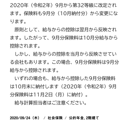
2020年（令和2年）9月から第32等級に改定され
ます。保険料も9月分（10月納付分）から変更にな
ります。
原則として、給与からの控除は翌月から反映され
ます。したがって、9月分保険料は10月分給与から
控除されます。
しかし、給与からの控除を当月から反映させてい
る会社もあります。この場合、9月分保険料は9月分
給与から控除されます。
いずれの場合も、給与から控除した9月分保険料
は10月末に納付します（2020年（令和2年）9月
分保険料は11月2日（月）に納付）。
給与計算担当者はご注意ください。
投
カ
タ
2020/09/24（木）
社会保険
公的年金
,
2階建て
稿
テ
グ
日:
ゴ