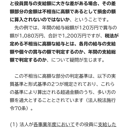
と役員賞与の支給額に大きな差がある場合、その差
額部分の金額は不相当に高額であるとして損金の額
に算入されないのではないか
、ということです。
先の例では、年間の給与総額が120万円で賞与の
額が1,080万円、合計で1,200万円ですが、
税法が
定める不相当に高額な給与とは、各月の給与の支給
額や個々の賞与の額で判定するのか、年間の支給総
額で判定するのか
、について疑問が生じます。
この不相当に高額な部分の判定基準は、以下の実
質基準と形式基準の2つが規定されており、これら
の基準により算出される超過金額のうち、多い方の
額を過大とすることとされています（法人税法施行
令70条）。
(1) 法人が
各事業年度において
その役員に
支給した