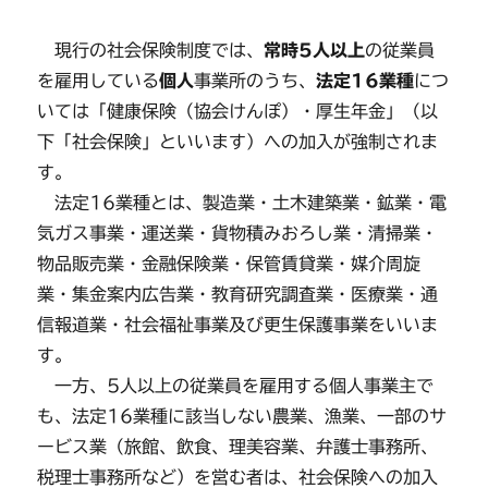
現行の社会保険制度では、
常時5人以上
の従業員
を雇用している
個人
事業所のうち、
法定16業種
につ
いては「健康保険（協会けんぽ）・厚生年金」（以
下「社会保険」といいます）への加入が強制されま
す。
法定16業種とは、製造業・土木建築業・鉱業・電
気ガス事業・運送業・貨物積みおろし業・清掃業・
物品販売業・金融保険業・保管賃貸業・媒介周旋
業・集金案内広告業・教育研究調査業・医療業・通
信報道業・社会福祉事業及び更生保護事業をいいま
す。
一方、5人以上の従業員を雇用する個人事業主で
も、法定16業種に該当しない農業、漁業、一部のサ
ービス業（旅館、飲食、理美容業、弁護士事務所、
税理士事務所など）を営む者は、社会保険への加入