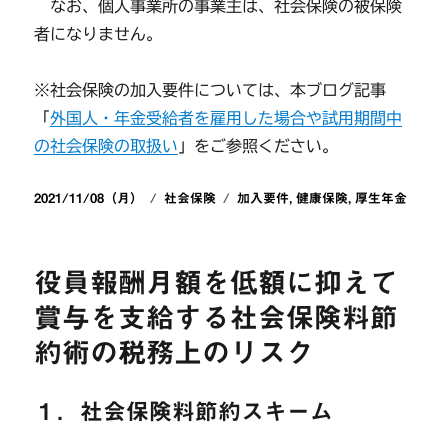
なお、個人事業所の事業主は、社会保険の被保険
者になりません。
※社会保険の加入要件については、本ブログ記事
「
外国人・年金受給者を雇用した場合や試用期間中
の社会保険の取扱い
」をご参照ください。
投
カ
タ
2021/11/08（月）
社会保険
加入要件
,
健康保険
,
厚生年金
稿
テ
グ
日:
ゴ
リ
役員報酬月額を低額に抑えて
ー
賞与を支給する社会保険料節
約術の税務上のリスク
１．社会保険料節約スキーム