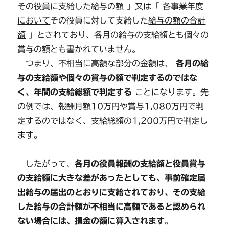
その役員に
支給した給与の額
」又は「
各事業年度
において
その役員に対して支給した
給与の額の合計
額
」とされており、各月の給与の支給額とも個々の
賞与の額とも書かれていません。
つまり、不相当に高額な部分の金額は、
各月の給
与の支給額や個々の賞与の額で判定するのではな
く、年間の支給総額で判定する
ことになります。先
の例では、報酬月額10万円や賞与1,080万円で判
定するのではなく、支給総額の1,200万円で判定し
ます。
したがって、
各月の
役員報酬の支給額と役員賞与
の支給額に大きな差
があったとしても、事前確定届
出給与の届出のとおりに支給されており、その支給
した給与の合計額が不相当に高額であると認められ
ない場合には、損金の額に算入されます
。