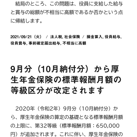
結局のところ、この問題は、役員に支給した給与
と賞与の総額が不相当に高額であるか否かという点
に帰結します。
投
カ
タ
2021/09/21（火）
法人税
,
社会保険
損金算入
,
役員給与
,
稿
テ
グ
役員賞与
,
事前確定届出給与
,
不相当に高額
日:
ゴ
リ
ー
9月分（10月納付分）から厚
生年金保険の標準報酬月額の
等級区分が改定されます
2020年（令和2年）9月分（10月納付分）か
ら、厚生年金保険の算定の基礎となる標準報酬月額
の上限に、第32等級（標準報酬月額：650,000
円）が追加されます。これに伴い、厚生年金保険の