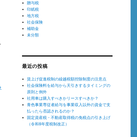
贈与税
印紙税
地方税
社会保険
補助金
未分類
ト
最近の投稿
賃上げ促進税制の繰越税額控除制度の注意点
社会保険料を給与から天引きするタイミングの
ら
原則と例外
さ
社用車は購入すべきかリースすべきか？
青色事業専従者給与を事業収入以外の資金で支
払ったら否認されるのか？
固定資産税・不動産取得税の免税点の引き上げ
（令和8年度税制改正）
養