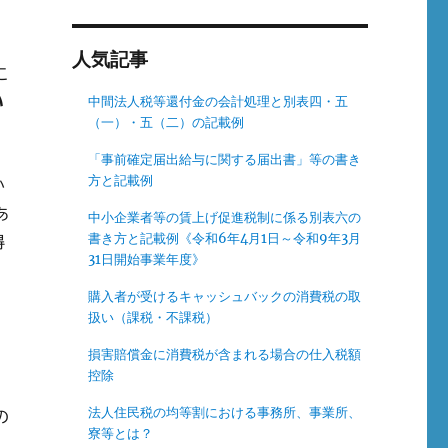
人気記事
こ
中間法人税等還付金の会計処理と別表四・五
い
（一）・五（二）の記載例
「事前確定届出給与に関する届出書」等の書き
方と記載例
か
あ
中小企業者等の賃上げ促進税制に係る別表六の
書き方と記載例《令和6年4月1日～令和9年3月
得
31日開始事業年度》
購入者が受けるキャッシュバックの消費税の取
扱い（課税・不課税）
損害賠償金に消費税が含まれる場合の仕入税額
控除
法人住民税の均等割における事務所、事業所、
の
寮等とは？