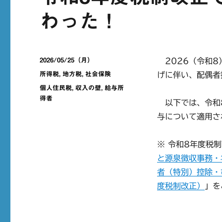
わった！
投
2026/05/25（月）
2026（令和8
稿
カ
所得税
,
地方税
,
社会保険
げに伴い、配偶者
日:
テ
タ
個人住民税
,
収入の壁
,
給与所
ゴ
グ
得者
以下では、令和8
リ
ー
与について適用さ
※ 令和8年度税
と源泉徴収事務・
者（特別）控除・
度税制改正）
」を