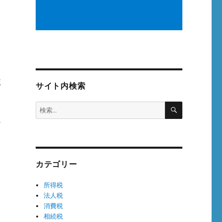
生
サイト内検索
検
検
索
索:
給
。
カテゴリー
て
所得税
法人税
消費税
相続税