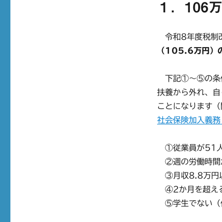
１．106
令和8年度税制
（105.6万円
下記①～⑤の条
扶養から外れ、自
ことになります（
社会保険加入義務
①従業員が51人
②週の労働時間が
③月収8.8万円
④2か月を超え
⑤学生でない（