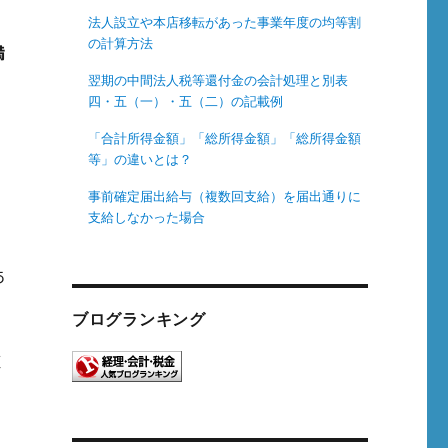
法人設立や本店移転があった事業年度の均等割
の計算方法
満
翌期の中間法人税等還付金の会計処理と別表
四・五（一）・五（二）の記載例
「合計所得金額」「総所得金額」「総所得金額
等」の違いとは？
事前確定届出給与（複数回支給）を届出通りに
支給しなかった場合
ま
あ
ブログランキング
被
を