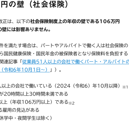
万円の壁（社会保険）
改正は、以下の
社会保険制度上の年収の壁である106万円
）の壁には影響ありません。
件を満たす場合は、パートやアルバイトで働く人は社会保険の
ら国民健康保険・国民年金の被保険者となり保険料を負担する
関連記事「
従業員51人以上の会社で働くパート・アルバイト
（令和6年10月1日～）
」）。
以上の会社で働いている（2024（令和6）年10月以降）
※1
20時間以上30時間未満である
以上（年収106万円以上）である
※2
る雇用の見込がある
休学中・夜間学生は除く）