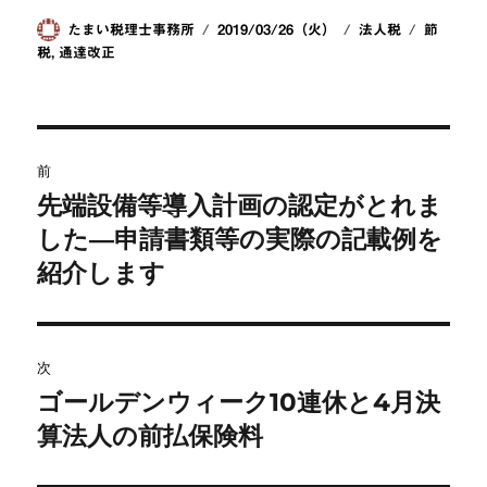
a
n
at
o
c
e
e
ck
投
投
カ
タ
たまい税理士事務所
2019/03/26（火）
法人税
節
稿
稿
テ
グ
税
,
通達改正
e
n
et
者
日:
ゴ
b
a
リ
ー
o
投
o
前
稿
先端設備等導入計画の認定がとれま
k
前
の
した―申請書類等の実際の記載例を
ナ
投
紹介します
ビ
稿:
ゲ
次
ー
ゴールデンウィーク10連休と4月決
次
シ
の
算法人の前払保険料
投
ョ