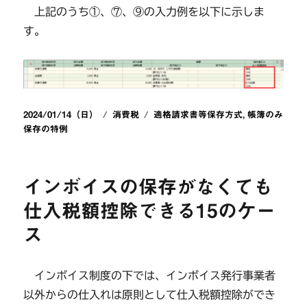
上記のうち①、⑦、⑨の入力例を以下に示しま
す。
投
カ
タ
2024/01/14（日）
消費税
適格請求書等保存方式
,
帳簿のみ
稿
テ
グ
保存の特例
日:
ゴ
リ
ー
インボイスの保存がなくても
仕入税額控除できる15のケー
ス
インボイス制度の下では、インボイス発行事業者
以外からの仕入れは原則として仕入税額控除ができ