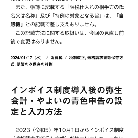
また、帳簿に記載する「課税仕入れの相手方の氏
名又は名称」及び「特例の対象となる旨」は、
「自
販機」
との記載で差し支えありません。
この記載方法に関する取扱いは、今回の見直し前
後で変更はありません。
投
カ
タ
2024/01/17（水）
消費税
税制改正
,
適格請求書等保存方
稿
テ
グ
式
,
帳簿のみ保存の特例
日:
ゴ
リ
ー
インボイス制度導入後の弥生
会計・やよいの青色申告の設
定と入力方法
2023（令和5）年10月1日からインボイス制度