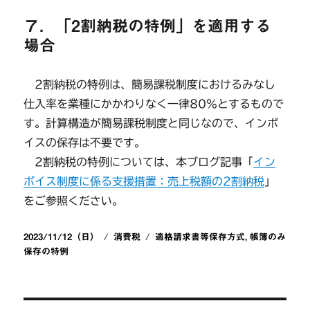
７．「2割納税の特例」を適用する
場合
2割納税の特例は、簡易課税制度におけるみなし
仕入率を業種にかかわりなく一律80％とするもので
す。計算構造が簡易課税制度と同じなので、インボ
イスの保存は不要です。
2割納税の特例については、本ブログ記事「
イン
ボイス制度に係る支援措置：売上税額の2割納税
」
をご参照ください。
投
カ
タ
2023/11/12（日）
消費税
適格請求書等保存方式
,
帳簿のみ
稿
テ
グ
保存の特例
日:
ゴ
リ
ー