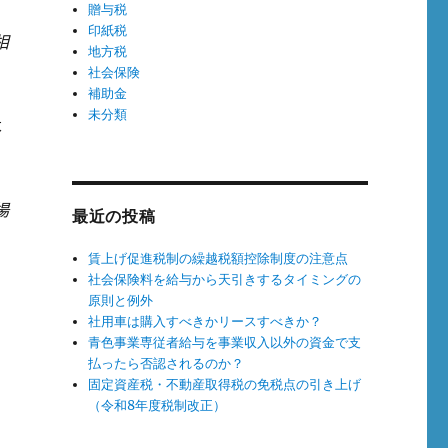
贈与税
印紙税
相
地方税
社会保険
補助金
未分類
よ
場
最近の投稿
賃上げ促進税制の繰越税額控除制度の注意点
社会保険料を給与から天引きするタイミングの
原則と例外
社用車は購入すべきかリースすべきか？
青色事業専従者給与を事業収入以外の資金で支
払ったら否認されるのか？
固定資産税・不動産取得税の免税点の引き上げ
（令和8年度税制改正）