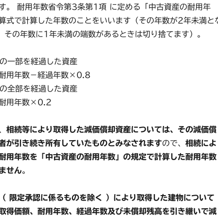
。 耐用年数省令第3条第1項 に定める「中古資産の耐用年
算式で計算した年数のことをいいます（その年数が2年未満と
、その年数に1年未満の端数があるときは切り捨てます）。
数の一部を経過した資産
用年数－経過年数×0.8
数の全部を経過した資産
用年数×0.2
、
相続等により取得した減価償却資産については、その減価償
者が引き続き所有していたものとみなされます
ので、
相続によ
耐用年数を「中古資産の耐用年数」の規定で計算した耐用年数
ません
。
（ 限定承認に係るものを除く ）により取得した建物について
取得価額、耐用年数、経過年数及び未償却残高を引き継いで減