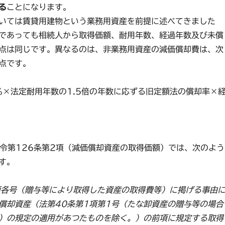
る
ことになります。
いては賃貸用建物という業務用資産を前提に述べてきました
であっても相続人から取得価額、耐用年数、経過年数及び未償
点は同じです。異なるのは、非業務用資産の減価償却費は、次
点です。
×法定耐用年数の1.5倍の年数に応ずる旧定額法の償却率×
行令第126条第2項（減価償却資産の取得価額）では、次のよう
す。
項各号（贈与等により取得した資産の取得費等）に掲げる事由
償却資産（法第40条第1項第1号（たな卸資産の贈与等の場合
）の規定の適用があつたものを除く。）の前項に規定する取得