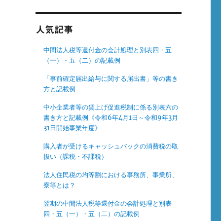
人気記事
中間法人税等還付金の会計処理と別表四・五
（一）・五（二）の記載例
「事前確定届出給与に関する届出書」等の書き
方と記載例
中小企業者等の賃上げ促進税制に係る別表六の
書き方と記載例《令和6年4月1日～令和9年3月
31日開始事業年度》
購入者が受けるキャッシュバックの消費税の取
扱い（課税・不課税）
法人住民税の均等割における事務所、事業所、
寮等とは？
翌期の中間法人税等還付金の会計処理と別表
四・五（一）・五（二）の記載例