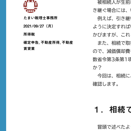
被相続人が生前
き継ぐ場合には、
投
たまい税理士事務所
例えば、引き継
稿
投
2021/09/27（月）
ように決定すれば
者
稿
カ
所得税
かびますが、これ
日:
テ
タ
確定申告
,
不動産所得
,
不動産
また、相続で取
ゴ
グ
賃貸業
ので、減価償却費
リ
ー
数省令第3条第1
か？
今回は、相続に
確認します。
１．相続
冒頭で述べたよ