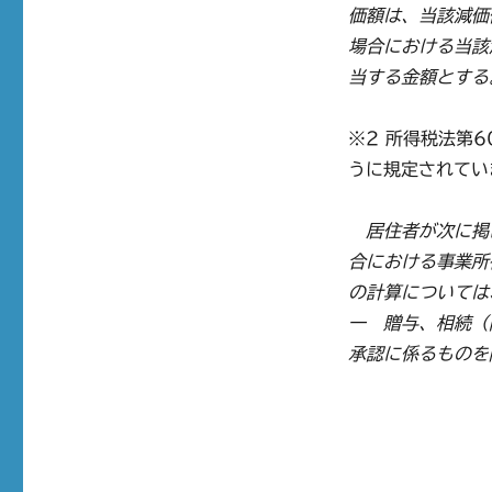
価額は、当該減価
場合における当該
当する金額とする
※2 所得税法第
うに規定されてい
居住者が次に掲
合における事業所
の計算については
一 贈与、相続（
承認に係るものを