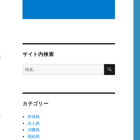
サイト内検索
経
検
検
索
索:
カテゴリー
所得税
に
法人税
消費税
相続税