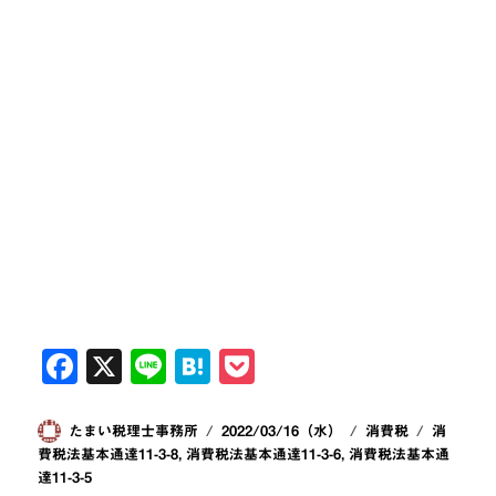
F
X
Li
H
P
a
n
at
o
c
e
e
ck
投
投
カ
タ
たまい税理士事務所
2022/03/16（水）
消費税
消
稿
稿
テ
グ
費税法基本通達11-3-8
,
消費税法基本通達11-3-6
,
消費税法基本通
e
n
et
者
日:
ゴ
達11-3-5