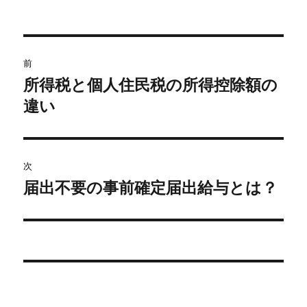
b
a
リ
ー
o
o
投
前
k
稿
所得税と個人住民税の所得控除額の
前
の
違い
ナ
投
ビ
稿:
ゲ
次
届出不要の事前確定届出給与とは？
次
ー
の
シ
投
稿:
ョ
ン