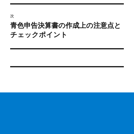
ゲ
次
ー
青色申告決算書の作成上の注意点と
次
シ
の
チェックポイント
投
ョ
稿:
ン