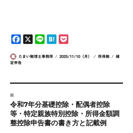
F
X
Li
H
P
a
n
at
o
c
e
e
ck
投
投
カ
タ
たまい税理士事務所
2025/11/10（月）
所得税
確
稿
稿
テ
グ
定申告
e
n
et
者
日:
ゴ
b
a
リ
ー
o
投
o
前
稿
令和7年分基礎控除・配偶者控除
k
前
の
等・特定親族特別控除・所得金額調
ナ
投
整控除申告書の書き方と記載例
ビ
稿: