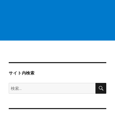
サイト内検索
検
検
索
索: