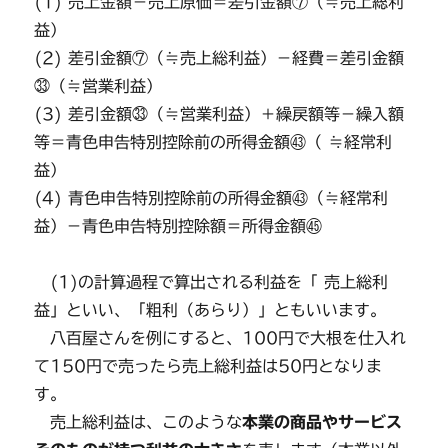
(1) 売上金額－売上原価＝差引金額⑦（≒売上総利
益）
(2) 差引金額⑦（≒売上総利益）－経費＝差引金額
㉝（≒営業利益）
(3) 差引金額㉝（≒営業利益）＋繰戻額等－繰入額
等＝青色申告特別控除前の所得金額㊸（ ≒経常利
益）
(4) 青色申告特別控除前の所得金額㊸（≒経常利
益）－青色申告特別控除額＝所得金額㊺
(1)の計算過程で算出される利益を「 売上総利
益」といい、「粗利（あらり）」ともいいます。
八百屋さんを例にすると、100円で大根を仕入れ
て150円で売ったら売上総利益は50円となりま
す。
売上総利益は、このような
本業の商品やサービス