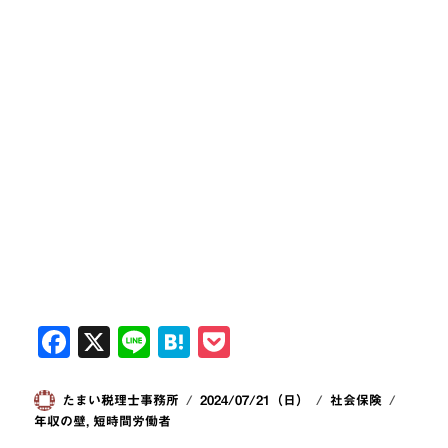
F
X
Li
H
P
a
n
at
o
c
e
e
ck
投
投
カ
タ
たまい税理士事務所
2024/07/21（日）
社会保険
稿
稿
テ
グ
年収の壁
,
短時間労働者
e
n
et
者
日:
ゴ