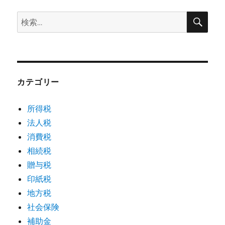
検
検
索
索:
カテゴリー
所得税
法人税
消費税
相続税
贈与税
印紙税
地方税
社会保険
補助金