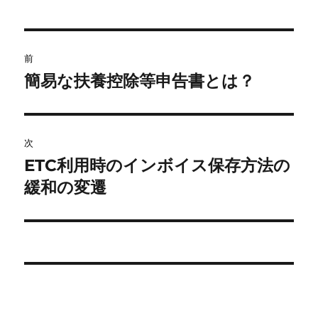
b
a
リ
ー
o
投
o
前
稿
簡易な扶養控除等申告書とは？
k
前
の
ナ
投
ビ
稿:
次
ETC利用時のインボイス保存方法の
ゲ
次
の
緩和の変遷
ー
投
シ
稿:
ョ
ン