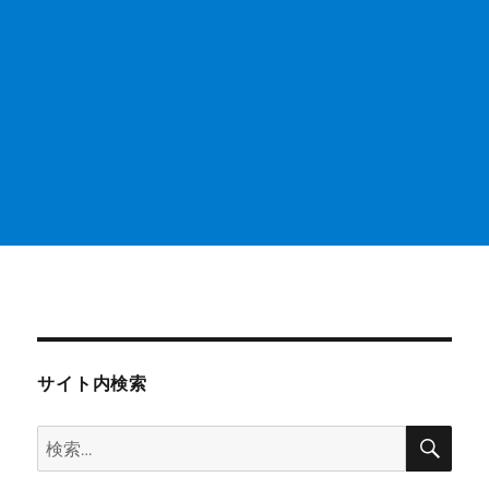
サイト内検索
検
検
索
索: