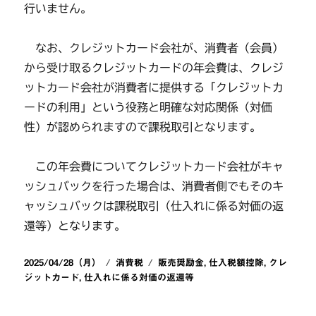
行いません。
なお、クレジットカード会社が、消費者（会員）
から受け取るクレジットカードの年会費は、クレジ
ットカード会社が消費者に提供する「クレジットカ
ードの利用」という役務と明確な対応関係（対価
性）が認められますので課税取引となります。
この年会費についてクレジットカード会社がキャ
ッシュバックを行った場合は、消費者側でもそのキ
ャッシュバックは課税取引（仕入れに係る対価の返
還等）となります。
投
カ
タ
2025/04/28（月）
消費税
販売奨励金
,
仕入税額控除
,
クレ
稿
テ
グ
ジットカード
,
仕入れに係る対価の返還等
日:
ゴ
リ