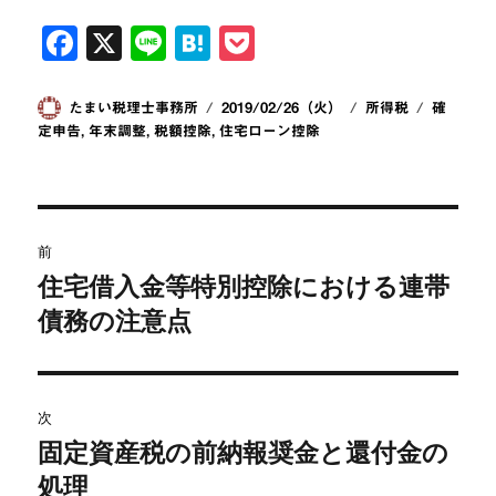
F
X
Li
H
P
a
n
at
o
c
e
e
ck
投
投
カ
タ
たまい税理士事務所
2019/02/26（火）
所得税
確
稿
稿
テ
グ
定申告
,
年末調整
,
税額控除
,
住宅ローン控除
e
n
et
者
日:
ゴ
b
a
リ
ー
o
投
o
前
稿
住宅借入金等特別控除における連帯
k
前
の
債務の注意点
ナ
投
ビ
稿:
ゲ
次
固定資産税の前納報奨金と還付金の
次
ー
の
処理