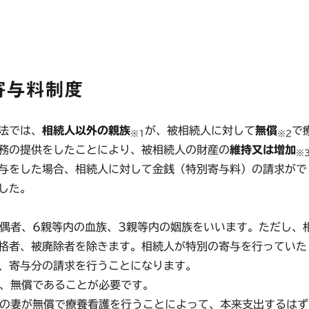
寄与料制度
法では、
相続人以外の親族
が、被相続人に対して
無償
で
※1
※2
務の提供をしたことにより、被相続人の財産の
維持又は増加
※
与をした場合、相続人に対して金銭（特別寄与料）の請求がで
した。
配偶者、6親等内の血族、3親等内の姻族をいいます。ただし、
格者、被廃除者を除きます。相続人が特別の寄与を行っていた
、寄与分の請求を行うことになります。
は、無償であることが必要です。
男の妻が無償で療養看護を行うことによって、本来支出するはず