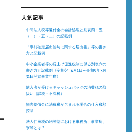
人気記事
中間法人税等還付金の会計処理と別表四・五
（一）・五（二）の記載例
「事前確定届出給与に関する届出書」等の書き
方と記載例
中小企業者等の賃上げ促進税制に係る別表六の
書き方と記載例《令和6年4月1日～令和9年3月
31日開始事業年度》
購入者が受けるキャッシュバックの消費税の取
扱い（課税・不課税）
損害賠償金に消費税が含まれる場合の仕入税額
控除
法人住民税の均等割における事務所、事業所、
寮等とは？