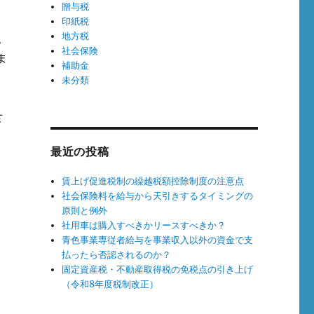
贈与税
印紙税
地方税
親
社会保険
ま
補助金
未分類
さ
最近の投稿
賃上げ促進税制の繰越税額控除制度の注意点
社会保険料を給与から天引きするタイミングの
原則と例外
社用車は購入すべきかリースすべきか？
青色事業専従者給与を事業収入以外の資金で支
払ったら否認されるのか？
固定資産税・不動産取得税の免税点の引き上げ
（令和8年度税制改正）