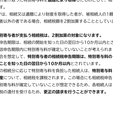
の受け取った特別寄与料を
遺贈により取得
したものとして、相
す。
は、相続又は遺贈により財産を取得した者が、被相続人の1
者以外の者である場合、相続税額を2割加算することとしてい
別寄与者が支払う相続税は、2割加算の対象になります。
告期限は、相続の開始を知った日の翌日から10か月以内と
該申告期限内に特別寄与料が確定していないことが考えられま
合を想定して、
特別寄与者の相続税申告期限は、特別寄与料の
ことを知った日の翌日から10か月以内
とされています。
の相続分に応じて特別寄与料を負担した相続人は、
特別寄与料
産
について、相続税を課税されます。この場合にも相続税申告
別寄与料が確定していないことが想定できるため、各相続人は
税の還付を受けるため、
更正の請求を行うことができます。