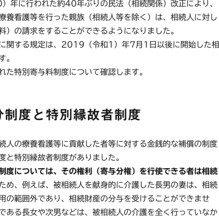
0）年に行われた約40年ぶりの民法（相続関係）改正により、
療養看護等を行った親族（相続人等を除く）は、相続人に対し
料）の請求をすることができるようになりました。
関する規定は、2019（令和1）年7月1日以後に開始した
す。
れた特別寄与料制度について確認します。
分制度と特別縁故者制度
続人の療養看護等に貢献した者等に対する金銭的な補償の制度
度と特別縁故者制度がありました。
制度については、その権利（寄与分権）を行使できる者は相続
ため、例えば、被相続人を献身的に介護した長男の妻は、相続
用の範囲外であり、相続財産の分与を受けることができませ
である長女や次男などは、被相続人の介護を全く行っていなか