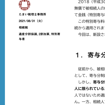
2018（平成3
無償で被相続人の
投
たまい税理士事務所
て金銭（特別寄与
稿
投
2021/08/31（火）
この特別寄与料に
者
稿
カ
相続税
続から適用されま
日:
テ
タ
遺産分割協議
,
2割加算
,
特別寄
今回は、新設さ
ゴ
グ
与者
リ
ー
１．寄与
従前から、被相
として、寄与分制
しかし、
寄与分
人に限られている
人ではないため適
ん。一方、相続人