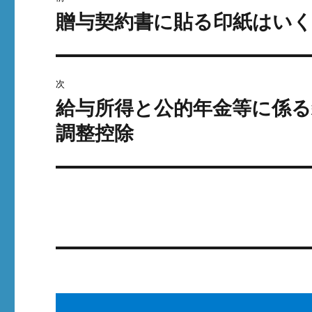
o
稿
贈与契約書に貼る印紙はい
前
k
の
ナ
投
ビ
稿:
次
ゲ
給与所得と公的年金等に係る
次
の
調整控除
ー
投
シ
稿:
ョ
ン