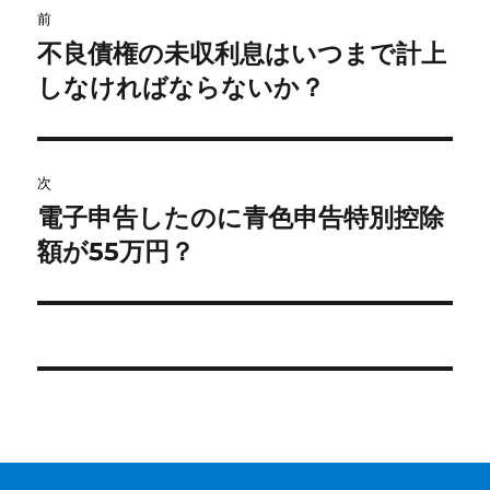
o
前
稿
不良債権の未収利息はいつまで計上
k
前
の
しなければならないか？
ナ
投
ビ
稿:
ゲ
次
電子申告したのに青色申告特別控除
次
ー
の
額が55万円？
シ
投
稿:
ョ
ン