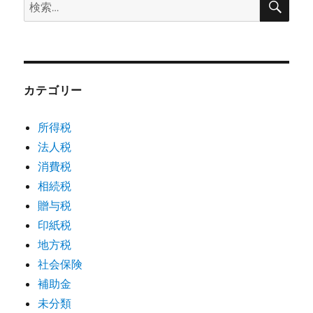
検
索
索:
カテゴリー
所得税
法人税
消費税
相続税
贈与税
印紙税
地方税
社会保険
補助金
未分類