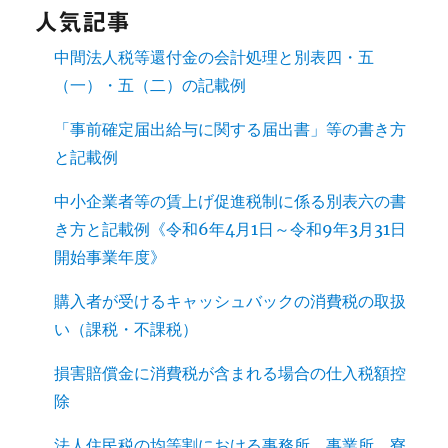
人気記事
中間法人税等還付金の会計処理と別表四・五
（一）・五（二）の記載例
「事前確定届出給与に関する届出書」等の書き方
と記載例
中小企業者等の賃上げ促進税制に係る別表六の書
き方と記載例《令和6年4月1日～令和9年3月31日
開始事業年度》
購入者が受けるキャッシュバックの消費税の取扱
い（課税・不課税）
損害賠償金に消費税が含まれる場合の仕入税額控
除
法人住民税の均等割における事務所、事業所、寮