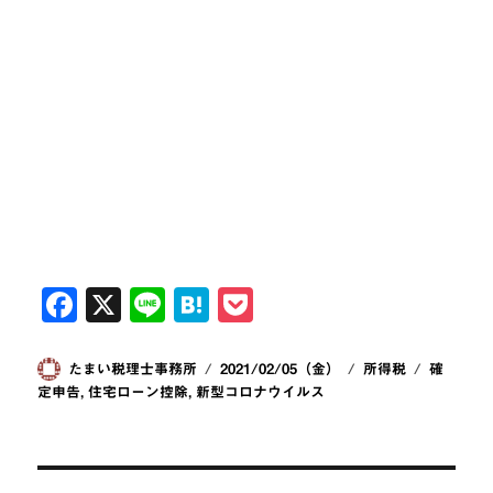
F
X
Li
H
P
a
n
at
o
c
e
e
ck
投
投
カ
タ
たまい税理士事務所
2021/02/05（金）
所得税
確
稿
稿
テ
グ
定申告
,
住宅ローン控除
,
新型コロナウイルス
e
n
et
者
日:
ゴ
b
a
リ
ー
o
投