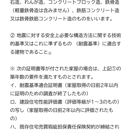
石造、れんが造、コンクリートブロック造、鉄骨造
（軽量鉄骨造は含みません）、鉄筋コンクリート造
又は鉄骨鉄筋コンクリート造のものをいいます。
② 地震に対する安全上必要な構造方法に関する技術
的基準又はこれに準ずるもの （耐震基準）に適合す
る建物であること
※
※ 次の証明書等が付された家屋の場合は、上記①の
築年数の要件を満たすものとされます。
イ．耐震基準適合証明書（家屋取得の日前2年以内
に証明のための調査が終了したもの）
ロ．建設住宅性能評価書（評価等級が1～3のもの）
の写し（家屋取得の日前2年以内に評価されたも
の）
ハ．既存住宅売買瑕疵担保責任保険契約が締結され