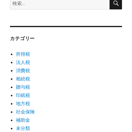
検
索
索:
カテゴリー
所得税
法人税
消費税
相続税
贈与税
印紙税
地方税
社会保険
補助金
未分類