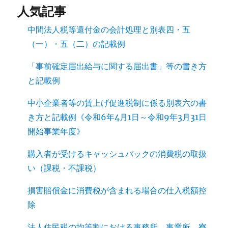
人気記事
中間法人税等還付金の会計処理と別表四・五
（一）・五（二）の記載例
「事前確定届出給与に関する届出書」等の書き方
と記載例
中小企業者等の賃上げ促進税制に係る別表六の書
き方と記載例《令和6年4月1日～令和9年3月31日
開始事業年度》
購入者が受けるキャッシュバックの消費税の取扱
い（課税・不課税）
損害賠償金に消費税が含まれる場合の仕入税額控
除
法人住民税の均等割における事務所、事業所、寮