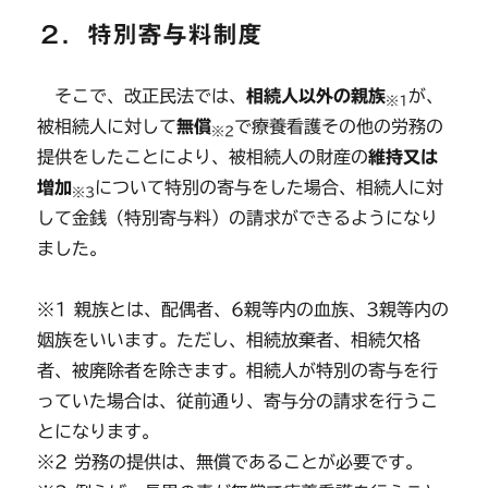
２．特別寄与料制度
そこで、改正民法では、
相続人以外の親族
が、
※1
被相続人に対して
無償
で療養看護その他の労務の
※2
提供をしたことにより、被相続人の財産の
維持又は
増加
について特別の寄与をした場合、相続人に対
※3
して金銭（特別寄与料）の請求ができるようになり
ました。
※1 親族とは、配偶者、6親等内の血族、3親等内の
姻族をいいます。ただし、相続放棄者、相続欠格
者、被廃除者を除きます。相続人が特別の寄与を行
っていた場合は、従前通り、寄与分の請求を行うこ
とになります。
※2 労務の提供は、無償であることが必要です。