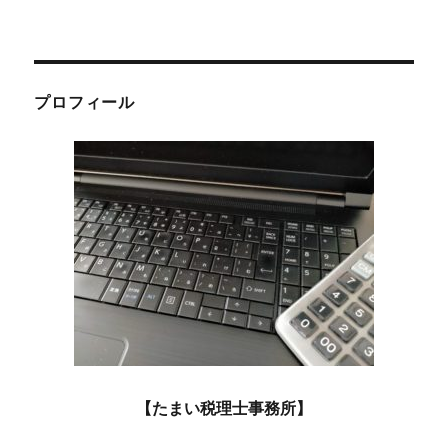
日:
ゴ
リ
ー
プロフィール
【たまい税理士事務所】