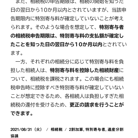
また、相続税の申告期限は、相続の開始を知った
日の翌日から10か月以内とされていますが、当該申
告期限内に特別寄与料が確定していないことが考え
られます。そのような場合を想定して、
特別寄与者
の相続税申告期限は、特別寄与料の支払額が確定し
たことを知った日の翌日から10か月以内
とされてい
ます。
一方、それぞれの相続分に応じて特別寄与料を負
担した相続人は、
特別寄与料を控除した相続財産
に
ついて、相続税を課税されます。この場合にも相続
税申告時に控除すべき特別寄与料が確定していない
ことが想定できるため、各相続人は負担しすぎた相
続税の還付を受けるため、
更正の請求を行うことが
できます。
投
カ
タ
2021/08/31（火）
相続税
2割加算
,
特別寄与者
,
遺産分割
稿
テ
グ
協議