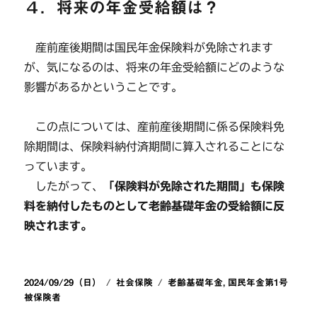
４．将来の年金受給額は？
産前産後期間は国民年金保険料が免除されます
が、気になるのは、将来の年金受給額にどのような
影響があるかということです。
この点については、産前産後期間に係る保険料免
除期間は、保険料納付済期間に算入されることにな
っています。
したがって、
「保険料が免除された期間」も保険
料を納付したものとして老齢基礎年金の受給額に反
映されます。
投
カ
タ
2024/09/29（日）
社会保険
老齢基礎年金
,
国民年金第1号
稿
テ
グ
被保険者
日:
ゴ