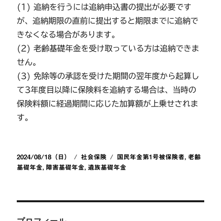
(1) 追納を行うには追納申込書の提出が必要です
が、追納期限の直前に提出すると期限までに追納で
きなくなる場合があります。
(2) 老齢基礎年金を受け取っている方は追納できま
せん。
(3) 免除等の承認を受けた期間の翌年度から起算し
て3年度目以降に保険料を追納する場合は、当時の
保険料額に経過期間に応じた加算額が上乗せされま
す。
投
カ
タ
2024/08/18（日）
社会保険
国民年金第1号被保険者
,
老齢
稿
テ
グ
基礎年金
,
障害基礎年金
,
遺族基礎年金
日:
ゴ
リ
ー