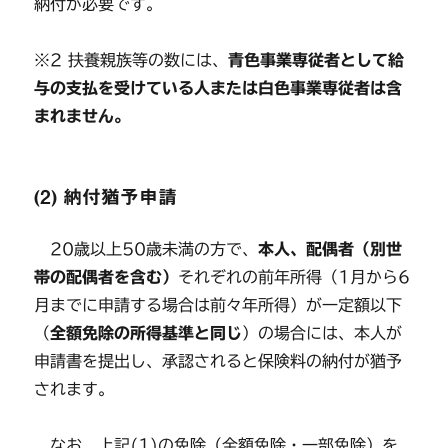
納付が必要です。
※2 扶養親族等の数には、
青色事業専従者として給
与の支払を受けている人または白色事業専従者は含
まれません。
(2) 納付猶予申請
20歳以上50歳未満の方で、
本人、配偶者（別世
帯の配偶者を含む）
それぞれの前年所得（1月から6
月までに申請する場合は前々年所得）が一定額以下
（
全額免除の所得基準と同じ
）の場合には、本人が
申請書を提出し、承認されると保険料の納付が猶予
されます。
なお、上記(1)の免除（全額免除・一部免除）を