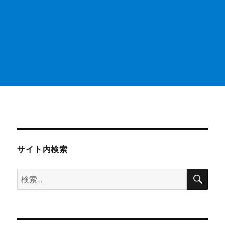
サイト内検索
検
検
索
索: