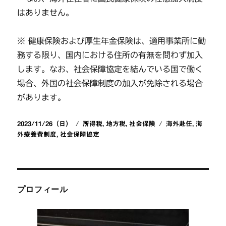
はありません。
※ 健康保険および厚生年金保険は、適用事業所に勤
務する限り、国内における住所の有無を問わず加入
します。なお、社会保障協定を結んでいる国で働く
場合、外国の社会保障制度の加入が免除される場合
があります。
投
カ
タ
2023/11/26（日）
所得税
,
地方税
,
社会保険
海外赴任
,
海
稿
テ
グ
外療養費制度
,
社会保障協定
日:
ゴ
リ
ー
プロフィール