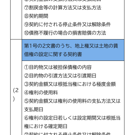
⑦割戻金等の計算方法又は支払方法
⑧契約期間
⑨契約に付される停止条件又は解除条件
⑩債務不履行の場合の損害賠償の方法
第1号の2文書のうち、地上権又は土地の賃
借権の設定に関する契約書
①目的物又は被担保債権の内容
②目的物の引渡方法又は引渡期日
③契約金額又は根抵当権における極度金額
(2
④権利の使用料
)
⑤契約金額又は権利の使用料の支払方法又は
支払期日
⑥権利の設定日若しくは設定期間又は根抵当
権における確定期日
⑦契約に付される停止条件又は解除条件