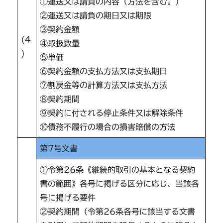
①運送又は請負の内容（方法を含む。）
②運送又は請負の期日又は期限
③契約金額
(4
④取扱数量
)
⑤単価
⑥契約金額の支払方法又は支払期日
⑦割戻金等の計算方法又は支払方法
⑧契約期間
⑨契約に付される停止条件又は解除条件
⑩債務不履行の場合の損害賠償の方法
第7号文書
①令第26条《継続的取引の基本となる契約
書の範囲》各号に掲げる区分に応じ、当該各
号に掲げる要件
②契約期間（令第26条各号に該当する文書