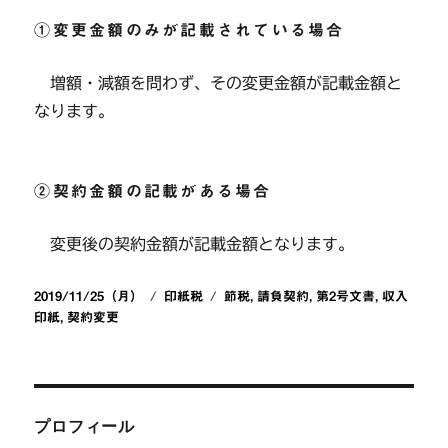
①変更金額のみが記載されている場合
増額・減額を問わず、その変更金額が記載金額と
なります。
②契約金額の記載がある場合
変更後の契約金額が記載金額となります。
投
カ
タ
2019/11/25（月）
印紙税
節税
,
請負契約
,
第2号文書
,
収入
稿
テ
グ
印紙
,
契約変更
日:
ゴ
リ
ー
プロフィール