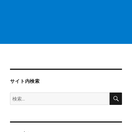
サイト内検索
検
検
索
索: