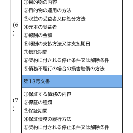
①目的物の内容
②目的物の運用の方法
③収益の受益者又は処分方法
(6
④元本の受益者
)
⑤報酬の金額
⑥報酬の支払方法又は支払期日
⑦信託期間
⑧契約に付される停止条件又は解除条件
⑨債務不履行の場合の損害賠償の方法
第13号文書
①保証する債務の内容
(7
②保証の種類
)
③保証期間
④保証債務の履行方法
⑤契約に付される停止条件又は解除条件