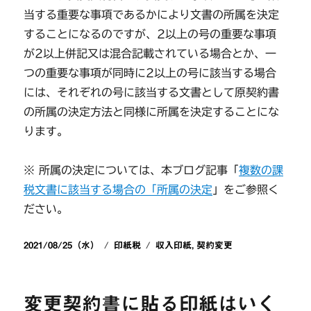
当する重要な事項であるかにより文書の所属を決定
することになるのですが、2以上の号の重要な事項
が2以上併記又は混合記載されている場合とか、一
つの重要な事項が同時に2以上の号に該当する場合
には、それぞれの号に該当する文書として原契約書
の所属の決定方法と同様に所属を決定することにな
ります。
※ 所属の決定については、本ブログ記事「
複数の課
税文書に該当する場合の「所属の決定
」をご参照く
ださい。
投
カ
タ
2021/08/25（水）
印紙税
収入印紙
,
契約変更
稿
テ
グ
日:
ゴ
リ
変更契約書に貼る印紙はいく
ー