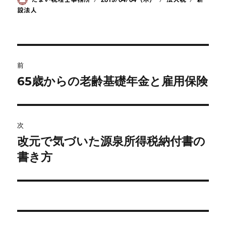
c
e
e
ck
稿
稿
テ
グ
設法人
e
n
et
者
日:
ゴ
b
a
リ
ー
o
投
o
前
稿
65歳からの老齢基礎年金と雇用保険
k
前
の
ナ
投
ビ
稿:
次
改元で気づいた源泉所得税納付書の
ゲ
次
の
書き方
ー
投
シ
稿:
ョ
ン