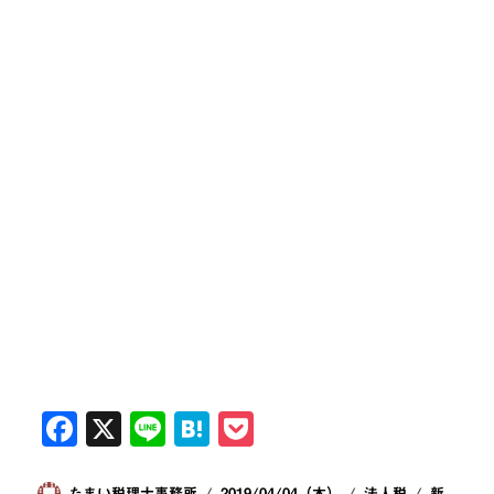
F
X
Li
H
P
a
n
at
o
投
投
カ
タ
たまい税理士事務所
2019/04/04（木）
法人税
新