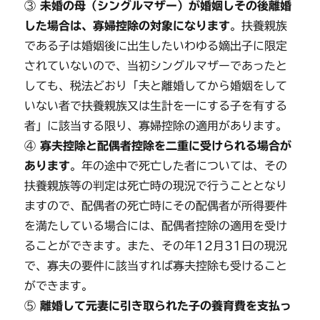
③
未婚の母（シングルマザー）が婚姻しその後離婚
した場合は、寡婦控除の対象になります
。扶養親族
である子は婚姻後に出生したいわゆる嫡出子に限定
されていないので、当初シングルマザーであったと
しても、税法どおり「夫と離婚してから婚姻をして
いない者で扶養親族又は生計を一にする子を有する
者」に該当する限り、寡婦控除の適用があります。
④
寡夫控除と配偶者控除を二重に受けられる場合が
あります
。年の途中で死亡した者については、その
扶養親族等の判定は死亡時の現況で行うこととなり
ますので、配偶者の死亡時にその配偶者が所得要件
を満たしている場合には、配偶者控除の適用を受け
ることができます。また、その年12月31日の現況
で、寡夫の要件に該当すれば寡夫控除も受けること
ができます。
⑤
離婚して元妻に引き取られた子の養育費を支払っ