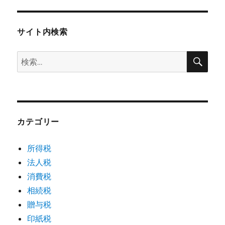
サイト内検索
検
検
索
索:
カテゴリー
所得税
法人税
消費税
相続税
贈与税
印紙税