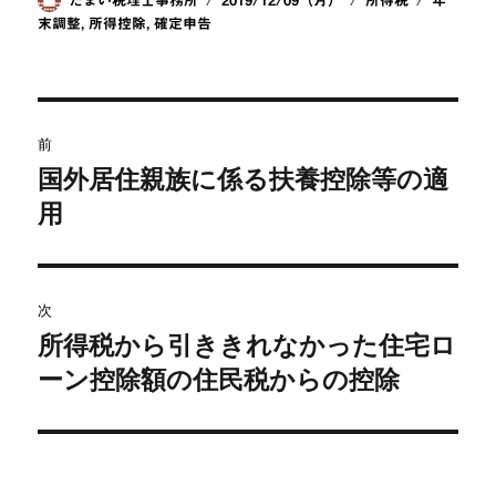
c
e
e
ck
たまい税理士事務所
2019/12/09（月）
所得税
年
稿
稿
テ
グ
末調整
,
所得控除
,
確定申告
e
n
et
者
日:
ゴ
b
a
リ
ー
o
投
o
前
稿
国外居住親族に係る扶養控除等の適
k
前
の
用
ナ
投
ビ
稿:
ゲ
次
所得税から引ききれなかった住宅ロ
次
ー
の
ーン控除額の住民税からの控除
シ
投
稿:
ョ