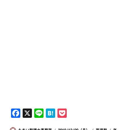
F
X
Li
H
P
a
n
at
o
投
投
カ
タ