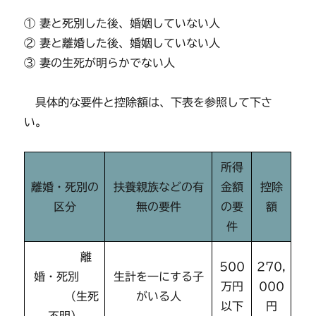
① 妻と死別した後、婚姻していない人
② 妻と離婚した後、婚姻していない人
③ 妻の生死が明らかでない人
具体的な要件と控除額は、下表を参照して下さ
い。
所得
離婚・死別の
扶養親族などの有
金額
控除
区分
無の要件
の要
額
件
離
500
270,
婚・死別
生計を一にする子
万円
000
（生死
がいる人
以下
円