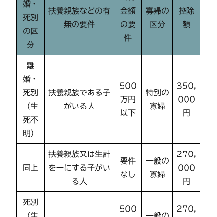
婚・
扶養親族などの有
金額
寡婦の
控除
死別
無の要件
の要
区分
額
の区
件
分
離
婚・
500
350,
死別
扶養親族である子
特別の
万円
000
（生
がいる人
寡婦
以下
円
死不
明）
扶養親族又は生計
270,
要件
一般の
同上
を一にする子がい
000
なし
寡婦
る人
円
死別
500
270,
（生
一般の