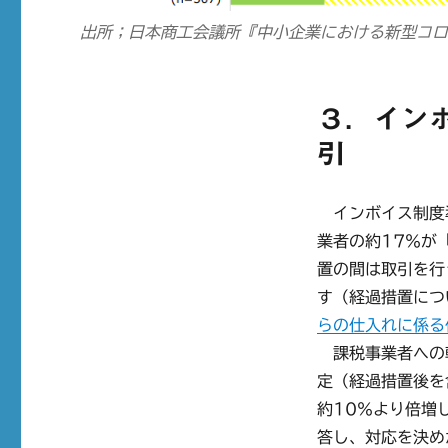
出所；
日本商工会議所『中小企業における新型コ
３．イン
引
インボイス制度
業者の約17％が
置の間は取引を行
す（経過措置につ
らの仕入れに係る
課税事業者への転
定（経過措置後を
約10％より倍増
答し、対応を決め