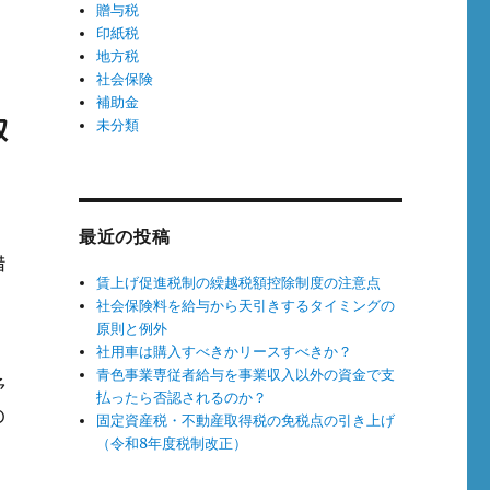
贈与税
印紙税
地方税
社会保険
補助金
取
未分類
最近の投稿
措
賃上げ促進税制の繰越税額控除制度の注意点
社会保険料を給与から天引きするタイミングの
原則と例外
社用車は購入すべきかリースすべきか？
青色事業専従者給与を事業収入以外の資金で支
予
払ったら否認されるのか？
の
固定資産税・不動産取得税の免税点の引き上げ
（令和8年度税制改正）