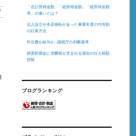
「合計所得金額」「総所得金額」「総所得金額
等」の違いとは？
法人設立や本店移転があった事業年度の均等割
の計算方法
外注費か給与か…国税庁の判断基準
損害賠償金に消費税が含まれる場合の仕入税額
控除
務
ブログランキング
て
と