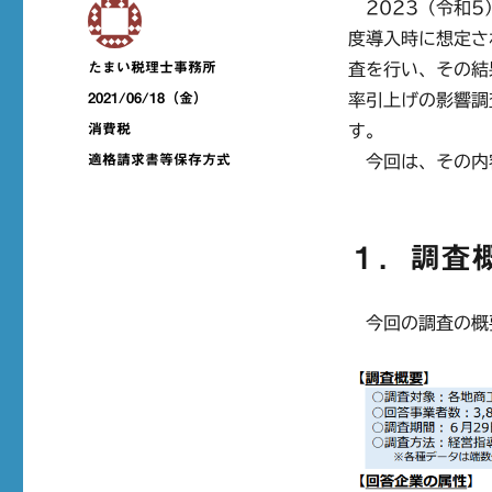
2023（令和5
度導入時に想定さ
投
たまい税理士事務所
査を行い、その結
稿
投
2021/06/18（金）
率引上げの影響調
者
稿
カ
消費税
す。
日:
テ
タ
適格請求書等保存方式
今回は、その内
ゴ
グ
リ
ー
１．調査
今回の調査の概