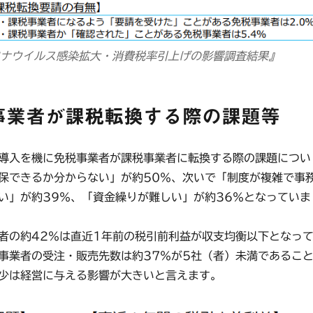
ロナウイルス感染拡大・消費税率引上げの影響調査結果』
事業者が課税転換する際の課題等
導入を機に免税事業者が課税事業者に転換する際の課題につい
保できるか分からない」が約50％、次いで「制度が複雑で事
い」が約39％、「資金繰りが難しい」が約36％となっていま
の約42％は直近1年前の税引前利益が収支均衡以下となっ
事業者の受注・販売先数は約37％が5社（者）未満であるこ
少は経営に与える影響が大きいと言えます。