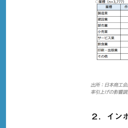
出所：日本商工会
率引上げの影響調
２．イン