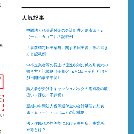
の
人気記事
中間法人税等還付金の会計処理と別表四・五
（一）・五（二）の記載例
「事前確定届出給与に関する届出書」等の書き
方と記載例
中小企業者等の賃上げ促進税制に係る別表六の
書き方と記載例《令和6年4月1日～令和9年3月
31日開始事業年度》
購入者が受けるキャッシュバックの消費税の取
扱い（課税・不課税）
翌期の中間法人税等還付金の会計処理と別表
四・五（一）・五（二）の記載例
法人住民税の均等割における事務所、事業所、
寮等とは？