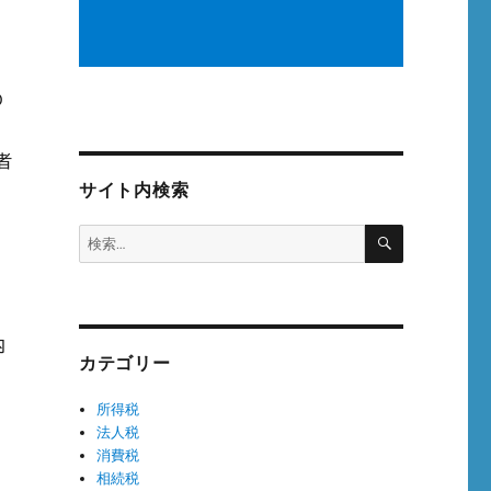
の
者
サイト内検索
検
検
索
索:
内
カテゴリー
所得税
法人税
消費税
相続税