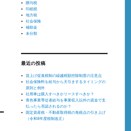
贈与税
印紙税
地方税
社会保険
補助金
未分類
最近の投稿
賃上げ促進税制の繰越税額控除制度の注意点
社会保険料を給与から天引きするタイミングの
原則と例外
社用車は購入すべきかリースすべきか？
青色事業専従者給与を事業収入以外の資金で支
払ったら否認されるのか？
固定資産税・不動産取得税の免税点の引き上げ
（令和8年度税制改正）