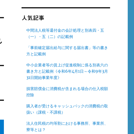
人気記事
中間法人税等還付金の会計処理と別表四・五
（一）・五（二）の記載例
れ
「事前確定届出給与に関する届出書」等の書き
方と記載例
中小企業者等の賃上げ促進税制に係る別表六の
書き方と記載例《令和6年4月1日～令和9年3月
31日開始事業年度》
損害賠償金に消費税が含まれる場合の仕入税額
控除
購入者が受けるキャッシュバックの消費税の取
扱い（課税・不課税）
法人住民税の均等割における事務所、事業所、
寮等とは？