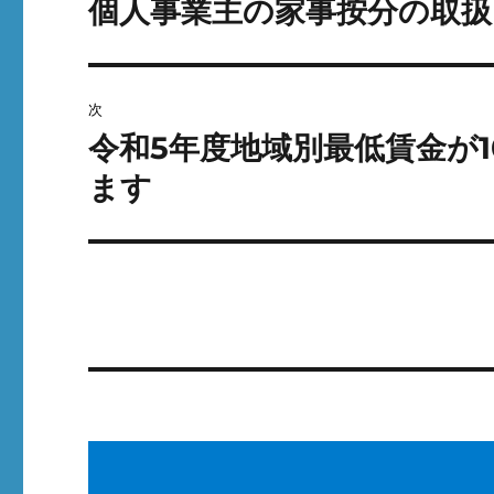
個人事業主の家事按分の取扱
前
k
の
ナ
投
ビ
稿:
次
ゲ
令和5年度地域別最低賃金が
次
の
ます
ー
投
シ
稿:
ョ
ン