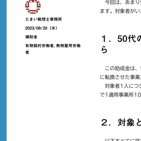
今回は、あまり
ます。対象者がい
投
たまい税理士事務所
稿
投
2023/09/20（水）
者
稿
１．50
カ
補助金
日:
テ
タ
有期契約労働者
,
無期雇用労働
ら
ゴ
グ
者
リ
ー
この助成金は、5
に転換させた事業
対象者1人につき
で1適用事業所1
２．対象