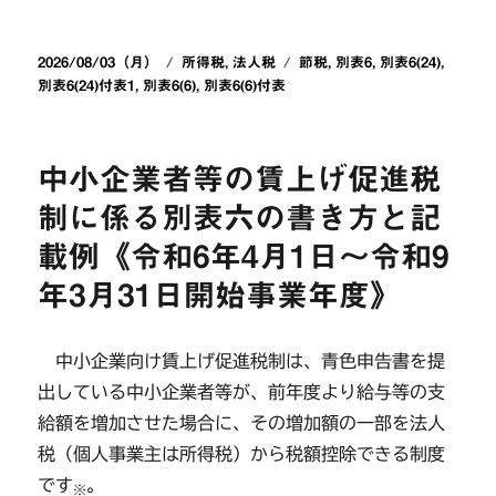
投
カ
タ
2026/08/03（月）
所得税
,
法人税
節税
,
別表6
,
別表6(24)
,
稿
テ
グ
別表6(24)付表1
,
別表6(6)
,
別表6(6)付表
日:
ゴ
リ
ー
中小企業者等の賃上げ促進税
制に係る別表六の書き方と記
載例《令和6年4月1日～令和9
年3月31日開始事業年度》
中小企業向け賃上げ促進税制は、青色申告書を提
出している中小企業者等が、前年度より給与等の支
給額を増加させた場合に、その増加額の一部を法人
税（個人事業主は所得税）から税額控除できる制度
です
。
※