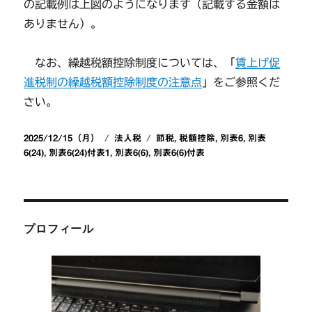
の記載例は上図のようになります（記載する金額は
ありません）。
なお、繰越税額控除制度については、「
賃上げ促
進税制の繰越税額控除制度の注意点
」をご参照くだ
さい。
投
カ
タ
2025/12/15（月）
法人税
節税
,
税額控除
,
別表6
,
別表
稿
テ
グ
6(24)
,
別表6(24)付表1
,
別表6(6)
,
別表6(6)付表
日:
ゴ
リ
ー
プロフィール