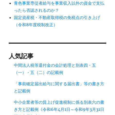
青色事業専従者給与を事業収入以外の資金で支払
ったら否認されるのか？
固定資産税・不動産取得税の免税点の引き上げ
（令和8年度税制改正）
人気記事
中間法人税等還付金の会計処理と別表四・五
（一）・五（二）の記載例
「事前確定届出給与に関する届出書」等の書き方
と記載例
中小企業者等の賃上げ促進税制に係る別表六の書
き方と記載例《令和6年4月1日～令和9年3月31日