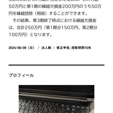
50万円と第1期の繰越欠損金200万円のうち50万
円を繰越控除（相殺）することができます。
その結果、第3期終了時点における繰越欠損金
は、合計250万円（第1期分150万円、第2期分
100万円）となります。
投
カ
タ
2024/06/09（日）
法人税
修正申告
,
控除期間10年
稿
テ
グ
日:
ゴ
リ
ー
プロフィール