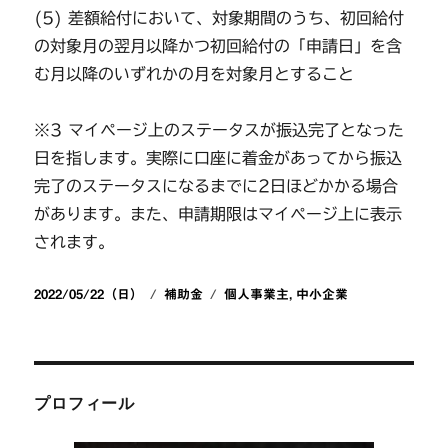
(5) 差額給付において、対象期間のうち、初回給付
の対象月の翌月以降かつ初回給付の「申請日」を含
む月以降のいずれかの月を対象月とすること
※3 マイページ上のステータスが振込完了となった
日を指します。実際に口座に着金があってから振込
完了のステータスになるまでに2日ほどかかる場合
があります。また、申請期限はマイページ上に表示
されます。
投
カ
タ
2022/05/22（日）
補助金
個人事業主
,
中小企業
稿
テ
グ
日:
ゴ
リ
ー
プロフィール