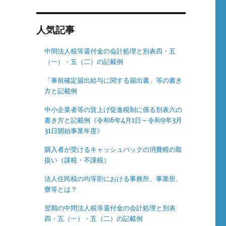
人気記事
中間法人税等還付金の会計処理と別表四・五
（一）・五（二）の記載例
「事前確定届出給与に関する届出書」等の書き
方と記載例
中小企業者等の賃上げ促進税制に係る別表六の
書き方と記載例《令和6年4月1日～令和9年3月
31日開始事業年度》
購入者が受けるキャッシュバックの消費税の取
扱い（課税・不課税）
法人住民税の均等割における事務所、事業所、
寮等とは？
翌期の中間法人税等還付金の会計処理と別表
四・五（一）・五（二）の記載例