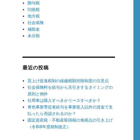
贈与税
印紙税
地方税
社会保険
補助金
未分類
最近の投稿
賃上げ促進税制の繰越税額控除制度の注意点
社会保険料を給与から天引きするタイミングの
原則と例外
社用車は購入すべきかリースすべきか？
青色事業専従者給与を事業収入以外の資金で支
払ったら否認されるのか？
固定資産税・不動産取得税の免税点の引き上げ
（令和8年度税制改正）