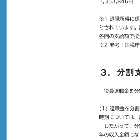
1,353,846円
※1 退職所得に
とされています。
各回の支給額で按
※2 参考：国税
３．分割
役員退職金を分
(1) 退職金を
時期については、
したがって、分
年の収入金額にな