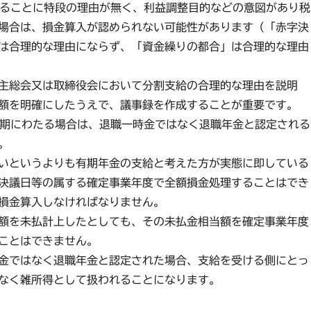
とすることに特段の理由が無く、利益調整目的などの意図があり税
場合は、損金算入が認められない可能性があります（「赤字決
は合理的な理由にならず、「資金繰りの都合」は合理的な理由
主総会又は取締役会において分割支給の合理的な理由を説明
額を明確にしたうえで、議事録を作成することが重要です。
が長期にわたる場合は、退職一時金ではなく退職年金と認定される
。
いというよりも有期年金の支給と考えた方が実態に即している
決議日等の属する確定事業年度で全額損金処理することはでき
損金算入しなければなりません。
額を未払計上したとしても、その未払金相当額を確定事業年度
ことはできません。
金ではなく退職年金と認定された場合、支給を受ける側にとっ
なく雑所得として扱われることになります。