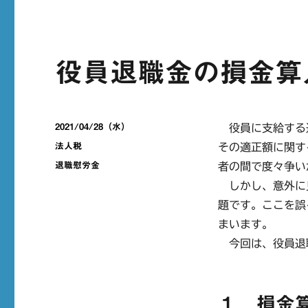
役員退職金の損金算
投
2021/04/28（水）
役員に支給する
稿
カ
法人税
その適正額に関す
日:
テ
タ
退職慰労金
者の間で度々争い
ゴ
グ
しかし、意外に
リ
ー
題です。ここを誤
まいます。
今回は、役員退
１．損金