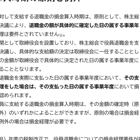
対して支給する退職金の損金算入時期は、原則として、株主総
決議により、
退職金の額が具体的に確定した日の属する事業年
理は要件とされていません
。
※
関として取締役会を設置しており、株主総会で役員退職金を支
決議し、具体的な支給額の決定は取締役会に一任することとし
の金額が取締役会で具体的に決定された日の属する事業年度に
ることとなります。
退職金を実際に支払った日の属する事業年度において、
その支
理をした場合は、その支払った日の属する事業年度
において損
認められます。
員に支給する退職金の損金算入時期は、その金額の確定時（原
外）のいずれかによることができますが、原則の場合は損金経
例外の場合は損金経理が必要です。
成18）年度の税制改正で、役員退職金についての損金経理要件が