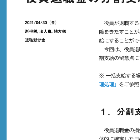
投
2021/04/30（金）
役員が退職する
稿
カ
所得税
,
法人税
,
地方税
障をきたすことが
日:
テ
タ
退職慰労金
給にすることがで
ゴ
グ
今回は、役員退
リ
ー
割支給の留意点に
※ 一括支給する
理処理」
をご参照
１．分割
役員退職金の損
体的に確定した日