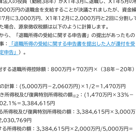
法人の役員（勤続38年）がX1年3月に退職し、X1年5月の
,000万円の退職金を支給することが決議されましたが、資金
7月に3,000万円、X1年12月に2,000万円と2回に分割し
た場合、源泉徴収税額は以下のように計算します。
から、「退職所得の受給に関する申告書」の提出があったもの
事：
「退職所得の受給に関する申告書を提出した人が還付を受
定申告」
）。
に対する退職所得控除額：800万円＋70万円×（38年－20年
の計算：(5,000万円－2,060万円)×1/2＝1,470万円
すべき所得税及び復興特別所得税の額
：(1,470万円×33%－
※2
02.1%＝3,384,615円
する所得税及び復興特別所得税の額：3,384,615円×3,000万
,030,769円
する所得税の額：3,384,615円×2,000万円/5,000万円＝