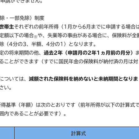
3)の申請ができません。
免除・一部免除）制度
世帯主
それぞれの前年所得（1月から6月までに申請する場合
定額以下の場合
や、失業等の事由がある場合に、保険料が全
※
除（4分の3、半額、4分の1）となります。
定の将来期間の他、
過去2年（申請月の2年1ヵ月前の月分）
ることができます（すでに国民年金の保険料が納付済の月は対
については、
減額された保険料を納めないと未納期間となりま
さい。
所得基準（年額）は次のとおりです（前年所得が以下の計算式
囲内であることが必要です）。
計算式