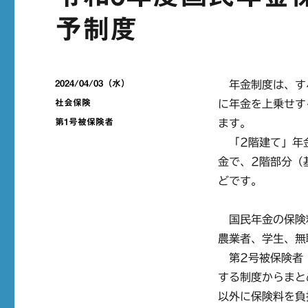
予制度
投
2024/04/03（水）
年金制度は、す
稿
カ
社会保険
に年金を上乗せす
日:
テ
タ
第1号被保険者
ます。
ゴ
グ
「2階建て」年金
リ
ー
金で、2階部分（
どです。
国民年金の保険料
農業者、学生、無
第2号被保険者（
する制度からまと
以外に保険料を負