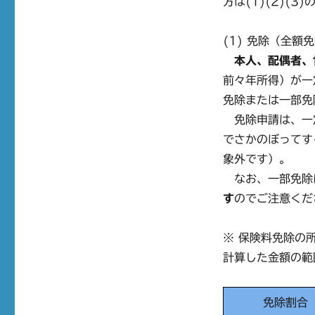
方は(1)(2)(
(1) 免除（全額
本人、配偶者、
前々年所得）が一
免除または一部免
免除申請は、一
でさかのぼってす
象外です）。
なお、一部免除
す
のでご注意くだ
※ 保険料免除の
計算した金額の範
免除割合