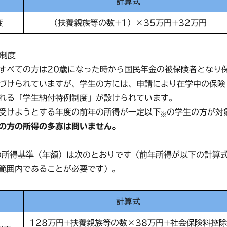
計算式
度
（扶養親族等の数+1）×35万円+32万円
例制度
べての方は20歳になった時から国民年金の被保険者となり
づけられていますが、学生の方には、申請により在学中の保険
れる「学生納付特例制度」が設けられています。
受けようとする年度の前年の所得が一定以下
の学生の方が対
※
の方の所得の多寡は問いません。
の所得基準（年額）は次のとおりです（前年所得が以下の計算
範囲内であることが必要です）。
計算式
128万円+扶養親族等の数×38万円+社会保険料控除