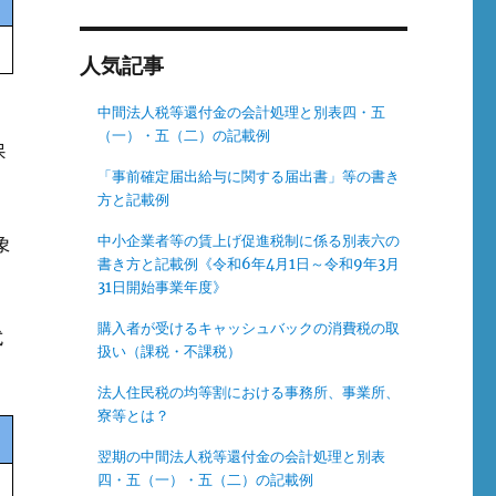
人気記事
中間法人税等還付金の会計処理と別表四・五
（一）・五（二）の記載例
保
「事前確定届出給与に関する届出書」等の書き
方と記載例
中小企業者等の賃上げ促進税制に係る別表六の
象
書き方と記載例《令和6年4月1日～令和9年3月
31日開始事業年度》
購入者が受けるキャッシュバックの消費税の取
式
扱い（課税・不課税）
法人住民税の均等割における事務所、事業所、
寮等とは？
翌期の中間法人税等還付金の会計処理と別表
四・五（一）・五（二）の記載例