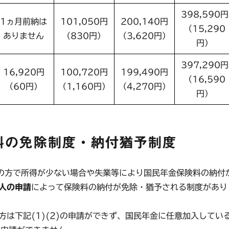
398,590円
1ヵ月前納は
101,050円
200,140円
（15,290
ありません
（830円）
（3,620円）
円）
397,290円
16,920円
100,720円
199,490円
（16,590
（60円）
（1,160円）
（4,270円）
円）
料の免除制度・納付猶予制度
方で所得が少ない場合や失業等により国民年金保険料の納付
人の申請
によって保険料の納付が免除・猶予される制度があり
は下記(1)(2)の申請ができず、国民年金に任意加入してい