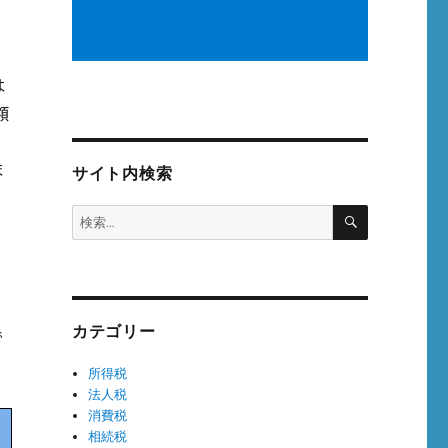
は
額
ま
サイト内検索
検
検
索
索:
カテゴリー
で
所得税
法人税
消費税
相続税