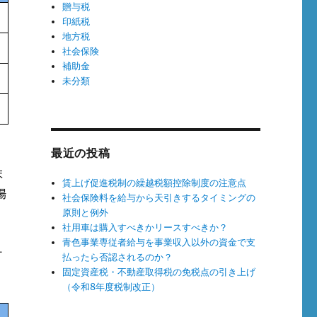
贈与税
印紙税
地方税
社会保険
補助金
未分類
最近の投稿
ま
賃上げ促進税制の繰越税額控除制度の注意点
場
社会保険料を給与から天引きするタイミングの
原則と例外
社用車は購入すべきかリースすべきか？
青色事業専従者給与を事業収入以外の資金で支
計
払ったら否認されるのか？
固定資産税・不動産取得税の免税点の引き上げ
（令和8年度税制改正）