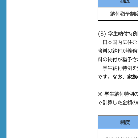
制度
納付猶予制
(3) 学生納付特
日本国内に住むす
険料の納付が義務
料の納付が猶予さ
学生納付特例を
です。なお、
家族
※ 学生納付特例
で計算した金額の
制度