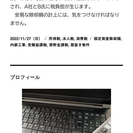
され、A社とB氏に税負担が生じます。
安易な除却損の計上には、気をつけなければなり
ません。
投
カ
タ
2022/11/27（日）
所得税
,
法人税
,
消費税
固定資産除却損
,
稿
テ
グ
内装工事
,
受贈益課税
,
寄附金課税
,
居抜き物件
日:
ゴ
リ
ー
プロフィール