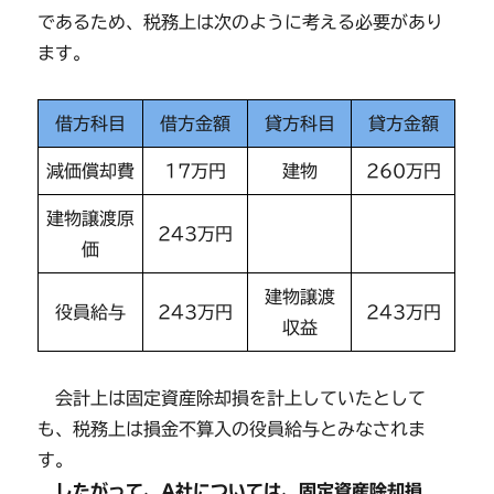
であるため、税務上は次のように考える必要があり
ます。
借方科目
借方金額
貸方科目
貸方金額
減価償却費
17万円
建物
260万円
建物譲渡原
243万円
価
建物譲渡
役員給与
243万円
243万円
収益
会計上は固定資産除却損を計上していたとして
も、税務上は損金不算入の役員給与とみなされま
す。
したがって、A社については、固定資産除却損