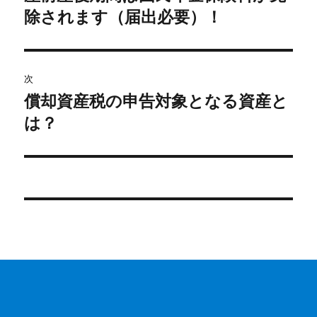
の
除されます（届出必要）！
ナ
投
ビ
稿:
ゲ
次
償却資産税の申告対象となる資産と
次
ー
の
は？
シ
投
稿:
ョ
ン