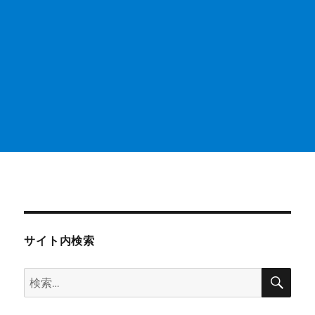
サイト内検索
検
検
索
索: