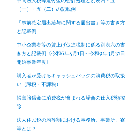
中間法人税等還付金の会計処理と別表四・五
（一）・五（二）の記載例
「事前確定届出給与に関する届出書」等の書き方
と記載例
中小企業者等の賃上げ促進税制に係る別表六の書
き方と記載例《令和6年4月1日～令和9年3月31日
開始事業年度》
購入者が受けるキャッシュバックの消費税の取扱
い（課税・不課税）
損害賠償金に消費税が含まれる場合の仕入税額控
除
法人住民税の均等割における事務所、事業所、寮
等とは？