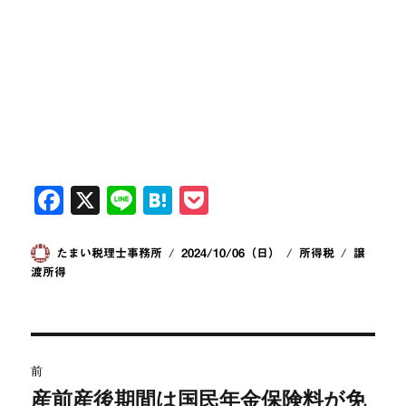
F
X
Li
H
P
a
n
at
o
c
e
e
ck
投
投
カ
タ
たまい税理士事務所
2024/10/06（日）
所得税
譲
稿
稿
テ
グ
渡所得
e
n
et
者
日:
ゴ
b
a
リ
ー
o
投
o
前
稿
産前産後期間は国民年金保険料が免
k
前